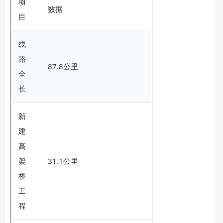
项
数据
目
线
路
87.8公里
全
长
新
建
高
架
31.1公里
桥
工
程