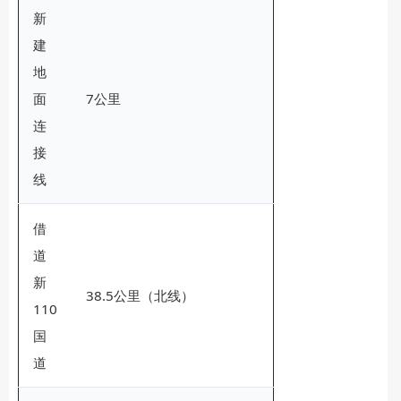
新
建
地
面
7公里
连
接
线
借
道
新
38.5公里（北线）
110
国
道