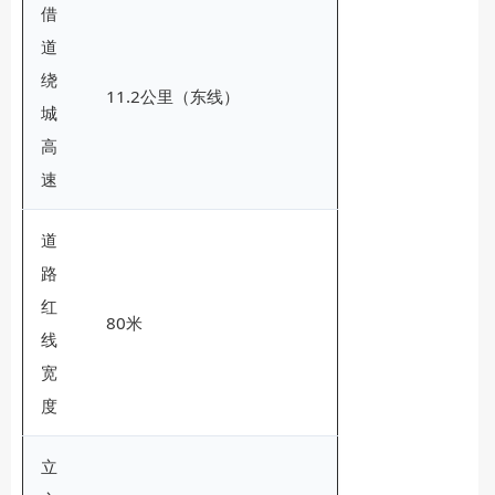
借
道
绕
11.2公里（东线）
城
高
速
道
路
红
80米
线
宽
度
立