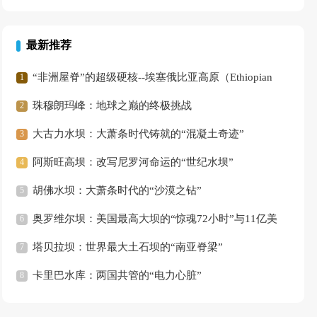
最新推荐
“非洲屋脊”的超级硬核--埃塞俄比亚高原（Ethiopian
Highlands）
珠穆朗玛峰：地球之巅的终极挑战
大古力水坝：大萧条时代铸就的“混凝土奇迹”
阿斯旺高坝：改写尼罗河命运的“世纪水坝”
胡佛水坝：大萧条时代的“沙漠之钻”
奥罗维尔坝：美国最高大坝的“惊魂72小时”与11亿美
元重生
塔贝拉坝：世界最大土石坝的“南亚脊梁”
‌卡里巴水库‌：两国共管的“电力心脏”