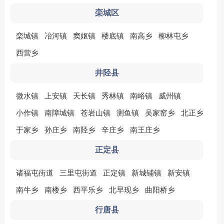
栾城区
栾城镇
冶河镇
窦妪镇
楼底镇
南高乡
柳林屯乡
西营乡
井陉县
微水镇
上安镇
天长镇
秀林镇
南峪镇
威州镇
小作镇
南障城镇
苍岩山镇
测鱼镇
吴家窑乡
北正乡
于家乡
孙庄乡
南陉乡
辛庄乡
南王庄乡
正定县
诸福屯街道
三里屯街道
正定镇
新城铺镇
新安镇
南牛乡
南楼乡
西平乐乡
北早现乡
曲阳桥乡
行唐县