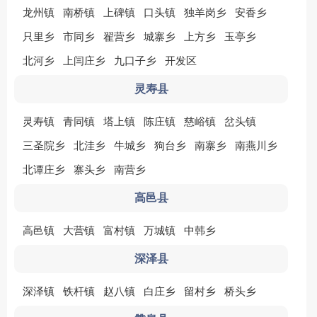
龙州镇
南桥镇
上碑镇
口头镇
独羊岗乡
安香乡
只里乡
市同乡
翟营乡
城寨乡
上方乡
玉亭乡
北河乡
上闫庄乡
九口子乡
开发区
灵寿县
灵寿镇
青同镇
塔上镇
陈庄镇
慈峪镇
岔头镇
三圣院乡
北洼乡
牛城乡
狗台乡
南寨乡
南燕川乡
北谭庄乡
寨头乡
南营乡
高邑县
高邑镇
大营镇
富村镇
万城镇
中韩乡
深泽县
深泽镇
铁杆镇
赵八镇
白庄乡
留村乡
桥头乡