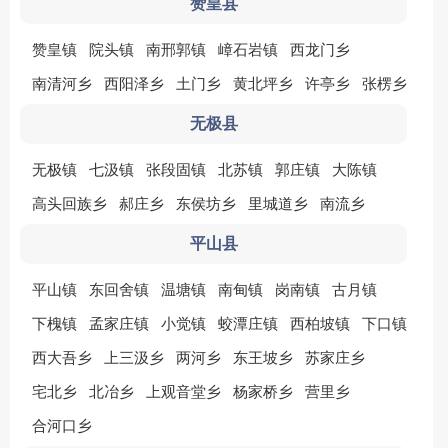
赞皇县
赞皇镇
院头镇
南邢郭镇
嶂石岩镇
西龙门乡
南清河乡
西阳泽乡
土门乡
黄北坪乡
许亭乡
张楞乡
无极县
无极镇
七汲镇
张段固镇
北苏镇
郭庄镇
大陈镇
高头回族乡
郝庄乡
东侯坊乡
里城道乡
南流乡
平山县
平山镇
东回舍镇
温塘镇
南甸镇
岗南镇
古月镇
下槐镇
孟家庄镇
小觉镇
蛟潭庄镇
西柏坡镇
下口镇
西大吾乡
上三汲乡
两河乡
东王坡乡
苏家庄乡
宅北乡
北冶乡
上观音堂乡
杨家桥乡
营里乡
合河口乡