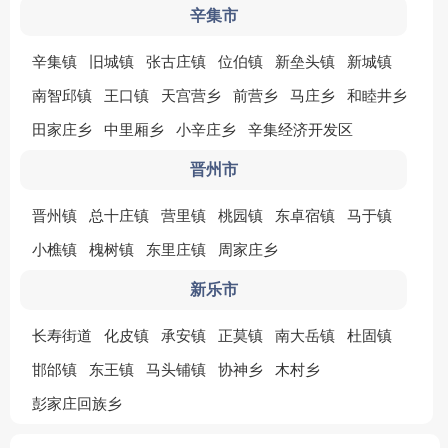
辛集市
辛集镇
旧城镇
张古庄镇
位伯镇
新垒头镇
新城镇
南智邱镇
王口镇
天宫营乡
前营乡
马庄乡
和睦井乡
田家庄乡
中里厢乡
小辛庄乡
辛集经济开发区
晋州市
晋州镇
总十庄镇
营里镇
桃园镇
东卓宿镇
马于镇
小樵镇
槐树镇
东里庄镇
周家庄乡
新乐市
长寿街道
化皮镇
承安镇
正莫镇
南大岳镇
杜固镇
邯邰镇
东王镇
马头铺镇
协神乡
木村乡
彭家庄回族乡