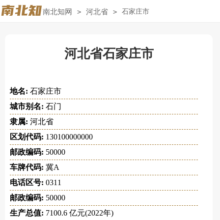
南北知网
>
河北省
>
石家庄市
河北省石家庄市
地名:
石家庄市
城市别名:
石门
隶属:
河北省
区划代码:
130100000000
邮政编码:
50000
车牌代码:
冀A
电话区号:
0311
邮政编码:
50000
生产总值:
7100.6 亿元(2022年)