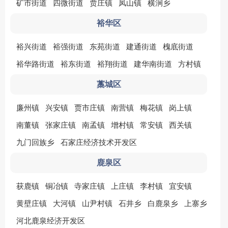
矿市街道
四微街道
贾庄镇
凤山镇
横涧乡
裕华区
裕兴街道
裕强街道
东苑街道
建通街道
槐底街道
裕华路街道
裕东街道
裕翔街道
建华南街道
方村镇
藁城区
廉州镇
兴安镇
贾市庄镇
南营镇
梅花镇
岗上镇
南董镇
张家庄镇
南孟镇
增村镇
常安镇
西关镇
九门回族乡
石家庄经济技术开发区
鹿泉区
获鹿镇
铜冶镇
寺家庄镇
上庄镇
李村镇
宜安镇
黄壁庄镇
大河镇
山尹村镇
石井乡
白鹿泉乡
上寨乡
河北鹿泉经济开发区