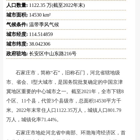
人口数量:
1122.35 万(截至2022年末)
城市面积:
14530 km²
气候条件:
温带季风气候
城市经度:
114.514859
城市纬度:
38.042306
政府驻地:
长安区中山东路216号
石家庄市，简称“石”，旧称石门，河北省辖地级
市、省会、Ⅰ型大城市，是国务院批复确定的中国京津
冀地区重要的中心城市之一。截至2021年，全市下辖8
个区、11个县，代管3个县级市，总面积14530平方千
米。2022年末常住人口1122.35万人，城镇人口801.79
万人，城镇化率71.44%。
石家庄市地处河北省中南部、环渤海湾经济区，首