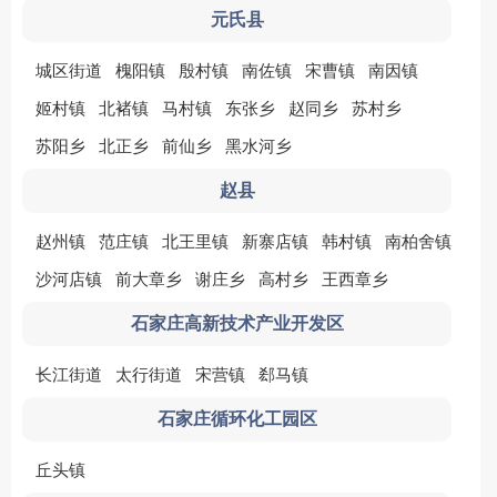
元氏县
城区街道
槐阳镇
殷村镇
南佐镇
宋曹镇
南因镇
姬村镇
北褚镇
马村镇
东张乡
赵同乡
苏村乡
苏阳乡
北正乡
前仙乡
黑水河乡
赵县
赵州镇
范庄镇
北王里镇
新寨店镇
韩村镇
南柏舍镇
沙河店镇
前大章乡
谢庄乡
高村乡
王西章乡
石家庄高新技术产业开发区
长江街道
太行街道
宋营镇
郄马镇
石家庄循环化工园区
丘头镇