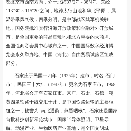
都北京市西南方向，介于北纬37°27′～38°47′、东经
113°30′～115°20′之间，地跨太行山地和华北平原 ，属
温带季风气候，四季分明。是中部战区陆军机关驻
地，国务院批准实行沿海开放政策和金融对外开放城
市，是全国重要的商品集散地和北方重要的大商埠、
全国性商贸会展中心城市之一、中国国际数字经济博
览会永久举办地、中国（河北）自由贸易试验区组成
部分。
石家庄于民国十四年（1925年）建市，时名“石门
市”，民国三十六年（1947年）更名为石家庄市。1968
年，河北省会迁至石家庄市。京广、石太、石德、朔
黄四条铁路干线交汇于此，是中国铁路运输的主要枢
纽之一，被誉为“南北通衢，燕晋咽喉”。石家庄是国家
首批科技创新示范城市，国家半导体照明、卫星导
航、动漫产业、生物医药产业基地，是全国文明城