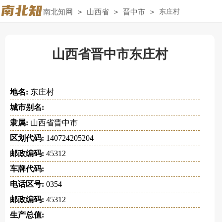
南北知网
>
山西省
>
晋中市
>
东庄村
山西省晋中市东庄村
地名:
东庄村
城市别名:
隶属:
山西省晋中市
区划代码:
140724205204
邮政编码:
45312
车牌代码:
电话区号:
0354
邮政编码:
45312
生产总值: