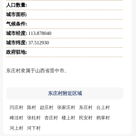
人口数量:
城市面积:
气候条件:
城市经度:
113.878040
城市纬度:
37.512930
政府驻地:
东庄村隶属于山西省晋中市。
东庄村附近区域
闫庄村
陈村
赵庄村
张家庄村
东庄村
台上村
峰洼村
张柱村
杏庄村
楼上村
民安村
鸦掌村
河上村
河下村