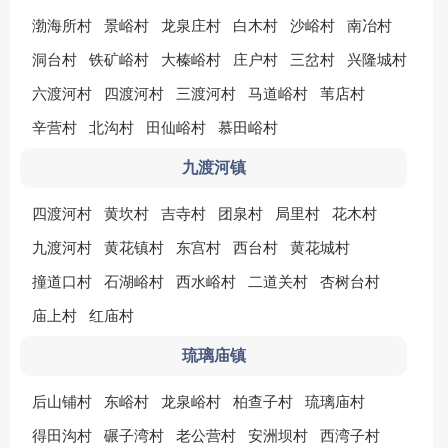
渤海所村
景峪村
龙泉庄村
白木村
沙峪村
南冶村
洞台村
铁矿峪村
大榛峪村
庄户村
三岔村
兴隆城村
六渡河村
四渡河村
三渡河村
马道峪村
苇店村
辛营村
北沟村
田仙峪村
慕田峪村
九渡河镇
四渡河村
黄坎村
吉寺村
团泉村
局里村
花木村
九渡河村
黄花镇村
东宫村
西台村
黄花城村
撞道口村
石湖峪村
西水峪村
二道关村
杏树台村
庙上村
红庙村
琉璃庙镇
后山铺村
东峪村
龙泉峪村
柏查子村
琉璃庙村
得田沟村
碾子湾村
老公营村
安洲坝村
西湾子村