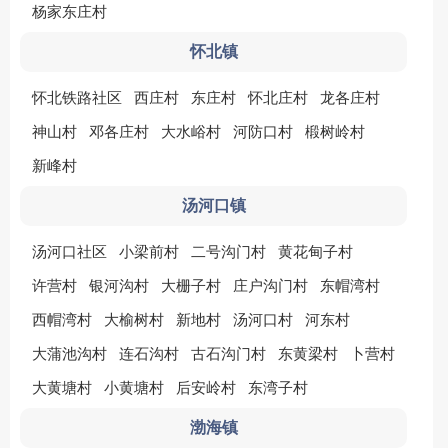
杨家东庄村
怀北镇
怀北铁路社区
西庄村
东庄村
怀北庄村
龙各庄村
神山村
邓各庄村
大水峪村
河防口村
椴树岭村
新峰村
汤河口镇
汤河口社区
小梁前村
二号沟门村
黄花甸子村
许营村
银河沟村
大栅子村
庄户沟门村
东帽湾村
西帽湾村
大榆树村
新地村
汤河口村
河东村
大蒲池沟村
连石沟村
古石沟门村
东黄梁村
卜营村
大黄塘村
小黄塘村
后安岭村
东湾子村
渤海镇