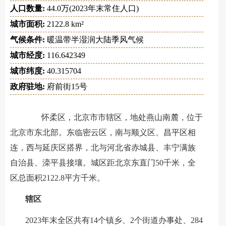
人口数量:
44.0万(2023年末常住人口)
城市面积:
2122.8 km²
气候条件:
暖温带半湿润大陆季风气候
城市经度:
116.642349
城市纬度:
40.315704
政府驻地:
府前街15号
怀柔区，北京市市辖区，地处燕山南麓，位于
北京市东北部。东临密云区，南与顺义区、昌平区相
连，西与延庆区搭界，北与河北省赤城县、丰宁满族
自治县、滦平县接壤。城区距北京东直门50千米，全
区总面积2122.8平方千米。
辖区
2023年末全区共有14个镇乡、2个街道办事处、284