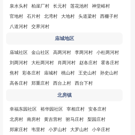
泉水头村
柏崖厂村
长元村
莲花池村
神堂峪村
官地村
石片村
北湾村
大地村
头道梁村
西栅子村
八道河村
交界河村
庙城地区
庙城社区
金山社区
高两河村
李两河村
小杜两河村
刘两河村
大杜两河村
肖两河村
赵各庄村
霍各庄村
焦村
彩各庄村
庙城村
桃山村
王史山村
孙史山村
高各庄村
郑重庄村
西台上村
西台下村
北房镇
幸福东园社区
裕华园社区
宰相庄村
安各庄村
北房村
南房村
黄吉营村
驸马庄村
梨园庄村
郑家庄村
韦里村
小罗山村
大罗山村
小辛庄村