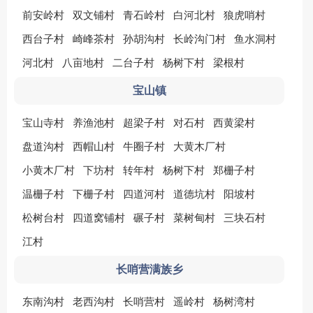
前安岭村
双文铺村
青石岭村
白河北村
狼虎哨村
西台子村
崎峰茶村
孙胡沟村
长岭沟门村
鱼水洞村
河北村
八亩地村
二台子村
杨树下村
梁根村
宝山镇
宝山寺村
养渔池村
超梁子村
对石村
西黄梁村
盘道沟村
西帽山村
牛圈子村
大黄木厂村
小黄木厂村
下坊村
转年村
杨树下村
郑栅子村
温栅子村
下栅子村
四道河村
道德坑村
阳坡村
松树台村
四道窝铺村
碾子村
菜树甸村
三块石村
江村
长哨营满族乡
东南沟村
老西沟村
长哨营村
遥岭村
杨树湾村