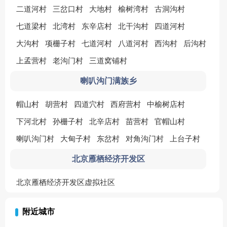
二道河村
三岔口村
大地村
榆树湾村
古洞沟村
七道梁村
北湾村
东辛店村
北干沟村
四道河村
大沟村
项栅子村
七道河村
八道河村
西沟村
后沟村
上孟营村
老沟门村
三道窝铺村
喇叭沟门满族乡
帽山村
胡营村
四道穴村
西府营村
中榆树店村
下河北村
孙栅子村
北辛店村
苗营村
官帽山村
喇叭沟门村
大甸子村
东岔村
对角沟门村
上台子村
北京雁栖经济开发区
北京雁栖经济开发区虚拟社区
附近城市