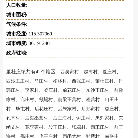
人口数量:
城市面积:
气候条件:
城市经度:
115.507960
城市纬度:
36.191240
政府驻地:
董杜庄镇共有42个辖区：
、
、
、
西吴家村
赵海村
夏庄村
、
、
、
、
、
西沙王庄村
马庄村
榆林村
西张庄村
董杜庄村
肖
、
、
、
、
、
郭庄村
李家村
梁庄村
前花庄村
东沙王庄村
前孙
、
、
、
、
、
家村
亢庄村
颊堤村
前梁丕营村
程营村
山王庄
、
、
、
、
、
、
村
毕屯村
后花庄村
后朱家村
后孙家村
娄庄村
、
、
、
、
、
孔堂村
后梁丕营村
后王海村
谢庄村
黑刘家村
东
、
、
、
、
、
函丈村
花李家村
段王庄村
张端村
西宋庄村
前王
、
、
、
、
、
海村
邵庄村
庞王庄村
西函丈村
郑楼村
南张庄