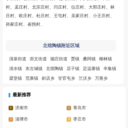
、
、
、
、
、
、
村
孟庄村
北宗庄村
闫庄村
位庄村
大郭庄村
林
、
、
、
、
、
、
庄村
欧庄村
杜庄村
王屯村
吴家庄村
小王庄村
、
、
孙家庄村
崔拐村
北馆陶镇附近区域
清泉街道
崇文街道
烟庄街道
贾镇
桑阿镇
柳林镇
清水镇
东古城镇
北馆陶镇
店子镇
定远寨镇
辛集镇
梁堂镇
范寨镇
斜店乡
甘官屯乡
兰沃乡
万善乡
最新推荐
济南市
青岛市
淄博市
枣庄市