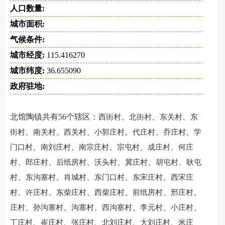
人口数量:
城市面积:
气候条件:
城市经度:
115.416270
城市纬度:
36.655090
政府驻地:
北馆陶镇共有56个辖区：
、
、
、
西街村
北街村
东关村
东
、
、
、
、
、
、
街村
南关村
西关村
小郭庄村
代庄村
乔庄村
学
、
、
、
、
、
门口村
南刘庄村
南宗庄村
宗屯村
成庄村
何庄
、
、
、
、
、
、
村
郎庄村
后纸房村
沃头村
冀庄村
胡屯村
耿屯
、
、
、
、
、
村
东沟塞村
肖城村
东门口村
东宋庄村
西宋庄
、
、
、
、
、
、
村
许庄村
东柴庄村
西柴庄村
前纸房村
邢庄村
、
、
、
、
、
、
庄村
孙沟塞村
沟塞村
西沟塞村
李元村
小庄村
、
、
、
、
、
丁庄村
崔庄村
张庄村
北刘庄村
大刘庄村
米庄