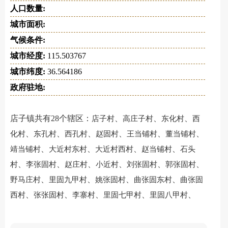
人口数量:
城市面积:
气候条件:
城市经度:
115.503767
城市纬度:
36.564186
政府驻地:
店子镇共有28个辖区：
、
、
、
店子村
高庄子村
东化村
西
、
、
、
、
、
、
化村
东孔村
西孔村
赵固村
王当铺村
董当铺村
、
、
、
、
靖当铺村
大近村东村
大近村西村
赵当铺村
石头
、
、
、
、
、
、
村
李张固村
赵庄村
小近村
刘张固村
郭张固村
、
、
、
、
野马庄村
里固九甲村
姚张固村
曲张固东村
曲张固
、
、
、
、
、
西村
张张固村
李寨村
里固七甲村
里固八甲村