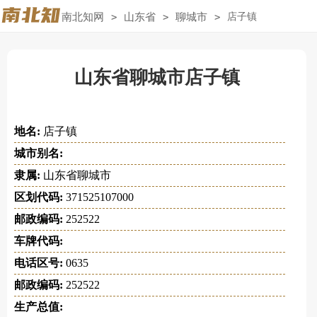
南北知网
>
山东省
>
聊城市
>
店子镇
山东省聊城市店子镇
地名:
店子镇
城市别名:
隶属:
山东省聊城市
区划代码:
371525107000
邮政编码:
252522
车牌代码:
电话区号:
0635
邮政编码:
252522
生产总值: