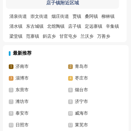
店子镇附近区域
清泉街道
崇文街道
烟庄街道
贾镇
桑阿镇
柳林镇
清水镇
东古城镇
北馆陶镇
店子镇
定远寨镇
辛集镇
梁堂镇
范寨镇
斜店乡
甘官屯乡
兰沃乡
万善乡
最新推荐
济南市
青岛市
淄博市
枣庄市
东营市
烟台市
潍坊市
济宁市
泰安市
威海市
日照市
莱芜市