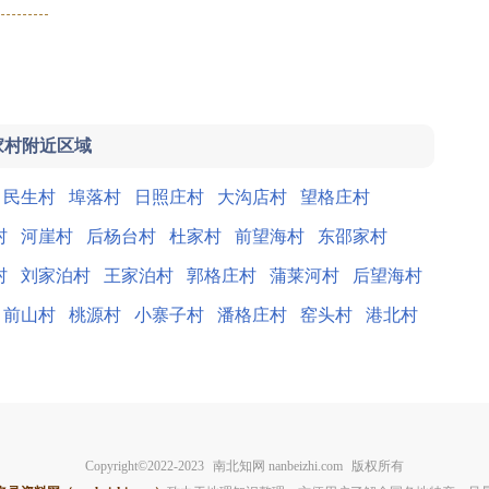
家村附近区域
民生村
埠落村
日照庄村
大沟店村
望格庄村
村
河崖村
后杨台村
杜家村
前望海村
东邵家村
村
刘家泊村
王家泊村
郭格庄村
蒲莱河村
后望海村
前山村
桃源村
小寨子村
潘格庄村
窑头村
港北村
Copyright©2022-2023
南北知网 nanbeizhi.com
版权所有