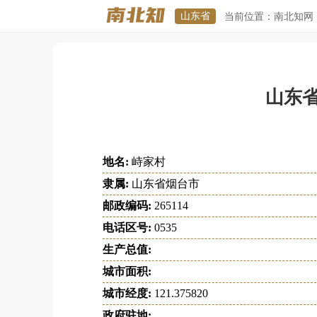
山东省
当前位置：
南北知网
山东
地名:
峙家村
隶属:
山东省烟台市
邮政编码:
265114
电话区号:
0535
生产总值:
城市面积:
城市经度:
121.375820
政府驻地: