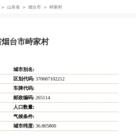
>
山东省
>
烟台市
>
峙家村
省烟台市峙家村
城市别名:
区划代码:
370687102212
车牌代码:
邮政编码:
265114
人口数量:
气候条件:
城市纬度:
36.805800