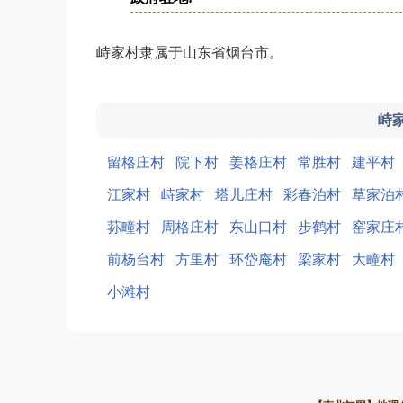
峙家村隶属于山东省烟台市。
峙
留格庄村
院下村
姜格庄村
常胜村
建平村
江家村
峙家村
塔儿庄村
彩春泊村
草家泊
荪疃村
周格庄村
东山口村
步鹤村
窑家庄
前杨台村
方里村
环岱庵村
梁家村
大疃村
小滩村