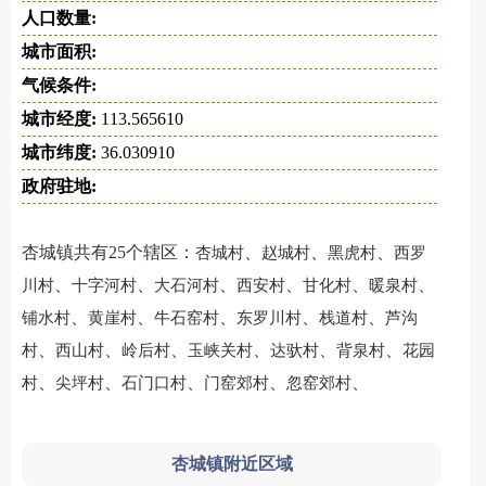
人口数量:
城市面积:
气候条件:
城市经度:
113.565610
城市纬度:
36.030910
政府驻地:
杏城镇共有25个辖区：
、
、
、
杏城村
赵城村
黑虎村
西罗
、
、
、
、
、
、
川村
十字河村
大石河村
西安村
甘化村
暖泉村
、
、
、
、
、
铺水村
黄崖村
牛石窑村
东罗川村
栈道村
芦沟
、
、
、
、
、
、
村
西山村
岭后村
玉峡关村
达驮村
背泉村
花园
、
、
、
、
、
村
尖坪村
石门口村
门窑郊村
忽窑郊村
杏城镇附近区域