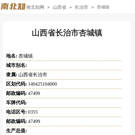
南北知网
>
山西省
>
长治市
>
杏城镇
山西省长治市杏城镇
地名:
杏城镇
城市别名:
隶属:
山西省长治市
区划代码:
140425104000
邮政编码:
47499
车牌代码:
电话区号:
0355
邮政编码:
47499
生产总值: