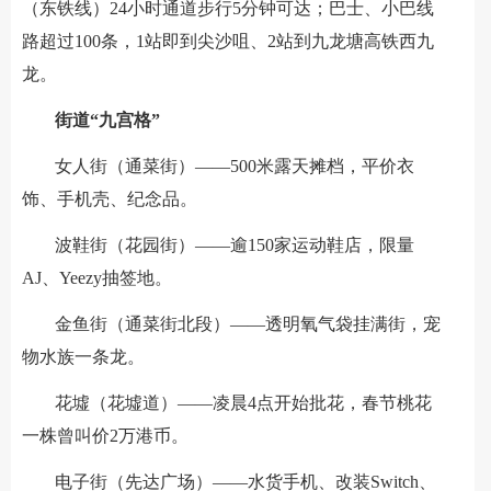
（东铁线）24小时通道步行5分钟可达；巴士、小巴线
路超过100条，1站即到尖沙咀、2站到九龙塘高铁西九
龙。
街道“九宫格”
女人街（通菜街）——500米露天摊档，平价衣
饰、手机壳、纪念品。
波鞋街（花园街）——逾150家运动鞋店，限量
AJ、Yeezy抽签地。
金鱼街（通菜街北段）——透明氧气袋挂满街，宠
物水族一条龙。
花墟（花墟道）——凌晨4点开始批花，春节桃花
一株曾叫价2万港币。
电子街（先达广场）——水货手机、改装Switch、