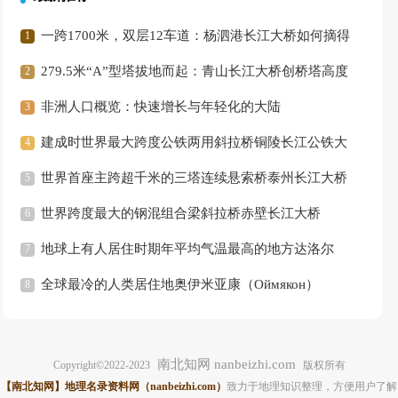
一跨1700米，双层12车道：杨泗港长江大桥如何摘得
桥梁“奥斯卡”？
279.5米“A”型塔拔地而起：青山长江大桥创桥塔高度
世界之最
非洲人口概览：快速增长与年轻化的大陆
建成时世界最大跨度公铁两用斜拉桥铜陵长江公铁大
桥
世界首座主跨超千米的三塔连续悬索桥泰州长江大桥
（Taizhou Yangtze River Bridge）
世界跨度最大的钢混组合梁斜拉桥赤壁长江大桥
（Chibi Yangtze River Bridge）
地球上有人居住时期年平均气温最高的地方达洛尔
（Dallol）
全球最冷的人类居住地奥伊米亚康（Оймякон）
南北知网 nanbeizhi.com
Copyright©2022-2023
版权所有
【南北知网】地理名录资料网（nanbeizhi.com）
致力于地理知识整理，方便用户了解