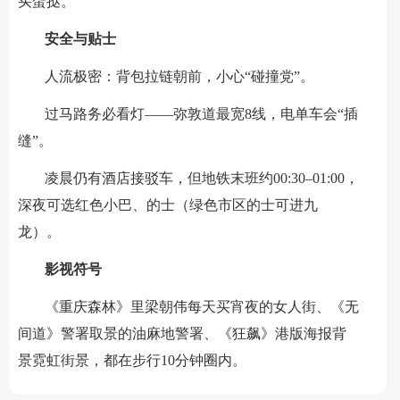
买蛋挞。
安全与贴士
人流极密：背包拉链朝前，小心“碰撞党”。
过马路务必看灯——弥敦道最宽8线，电单车会“插
缝”。
凌晨仍有酒店接驳车，但地铁末班约00:30–01:00，
深夜可选红色小巴、的士（绿色市区的士可进九
龙）。
影视符号
《重庆森林》里梁朝伟每天买宵夜的女人街、《无
间道》警署取景的油麻地警署、《狂飙》港版海报背
景霓虹街景，都在步行10分钟圈内。