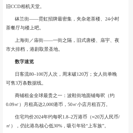
旧CCD相机天堂。
砵兰街——霓虹招牌最密集，夹杂老茶楼、24小时
茶餐厅与楼上吧。
上海街／庙街——一街之隔，旧式唐楼、庙宇、夜
市大排档，港剧取景圣地。
数字速览
日客流80–100万人次，周末破120万；女人街单晚
可售3万条数据线。
商铺租金全球最贵之一：波鞋街地面铺每呎（约
0.09㎡）月租高达2,000港币，50㎡小店月租百万。
住宅均价2024年约每呎1.8–2万港币（≈20万人民币/
㎡），仍比港岛核心低30%，吸引年轻“上车族”。