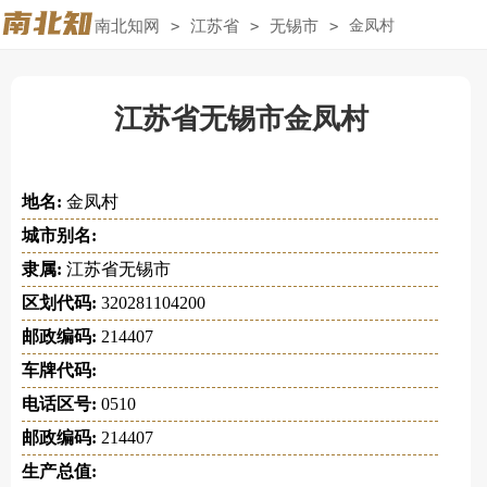
南北知网
>
江苏省
>
无锡市
>
金凤村
江苏省无锡市金凤村
地名:
金凤村
城市别名:
隶属:
江苏省无锡市
区划代码:
320281104200
邮政编码:
214407
车牌代码:
电话区号:
0510
邮政编码:
214407
生产总值: