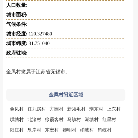
人口数量:
城市面积:
气候条件:
城市经度:
120.327480
城市纬度:
31.751040
政府驻地:
金凤村隶属于江苏省无锡市。
金凤村附近区域
金凤村
任九房村
方园村
新须毛村
璜东村
上东村
璜塘村
北渚村
徐霞客村
马镇村
湖塘村
红星村
阳庄村
皋岸村
东宏村
黎明村
峭岐村
钓岐村