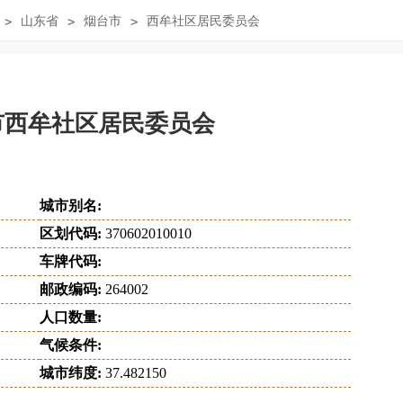
>
山东省
>
烟台市
>
西牟社区居民委员会
市西牟社区居民委员会
城市别名:
区划代码:
370602010010
车牌代码:
邮政编码:
264002
人口数量:
气候条件:
城市纬度:
37.482150