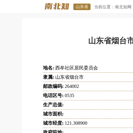
山东省
当前位置：
南北知网
山东省烟台
地名:
西牟社区居民委员会
隶属:
山东省烟台市
邮政编码:
264002
电话区号:
0535
生产总值:
城市面积:
城市经度:
121.308900
政府驻地: